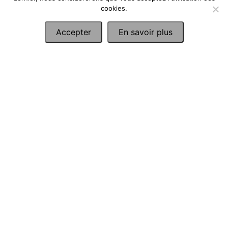
cookies.
Accepter
En savoir plus
Ancien Coffret en Bois à Décor
Katamkari