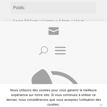
Poids:
Long 22,5cm x Largeur 14cm x Haut
2,5cm
Provenance:
France
PRÉCÉDENT
SUIVANT
Nous utilisons des cookies pour vous garantir la meilleure
©2021 Frédéric Zuccheretti –
Politique de confidentialité
–
Conditions
expérience sur notre site. Si vous continuez à utiliser ce
générales de vente
–
Mentions Légales
– Création:
CREAWEBSITE
– Ce site est
dernier, nous considérerons que vous acceptez l'utilisation des
protégé par reCAPTCHA et Google.
cookies.