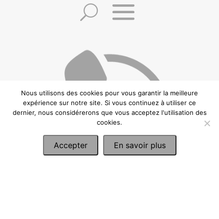
Poids:
Nous utilisons des cookies pour vous garantir la meilleure
expérience sur notre site. Si vous continuez à utiliser ce
dernier, nous considérerons que vous acceptez l'utilisation des
cookies.
Accepter
En savoir plus
©2021 Frédéric Zuccheretti –
Politique de confidentialité
–
Conditions
générales de vente
–
Mentions Légales
– Création:
CREAWEBSITE
– Ce site est
protégé par reCAPTCHA et Google.