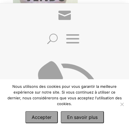
Sculpture contemporaine formant un
buste de femme en terre cuite signée
©2021 Frédéric Zuccheretti –
Politique de confidentialité
–
Conditions
générales de vente
–
Mentions Légales
– Création:
CREAWEBSITE
– Ce site est
protégé par reCAPTCHA et Google.
Nous utilisons des cookies pour vous garantir la meilleure
expérience sur notre site. Si vous continuez à utiliser ce
dernier, nous considérerons que vous acceptez l'utilisation des
cookies.
Accepter
En savoir plus