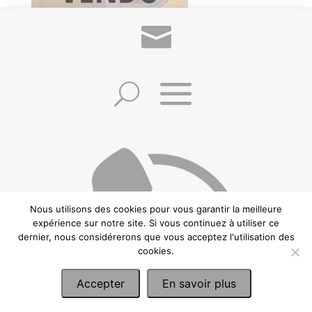
Petite lampe de bureau articulée des
Années 40 en métal avec son Globe et
verre en Opaline
©2021 Frédéric Zuccheretti –
Politique de confidentialité
–
Conditions
générales de vente
–
Mentions Légales
– Création:
CREAWEBSITE
– Ce site est
protégé par reCAPTCHA et Google.
Nous utilisons des cookies pour vous garantir la meilleure
expérience sur notre site. Si vous continuez à utiliser ce
dernier, nous considérerons que vous acceptez l'utilisation des
cookies.
Accepter
En savoir plus