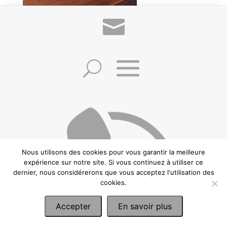
Jeu de Majong dans son Coffret d’origine
avec sa Notice d’époque
©2021 Frédéric Zuccheretti –
Politique de confidentialité
–
Conditions
générales de vente
–
Mentions Légales
– Création:
CREAWEBSITE
– Ce site est
protégé par reCAPTCHA et Google.
Nous utilisons des cookies pour vous garantir la meilleure
expérience sur notre site. Si vous continuez à utiliser ce
dernier, nous considérerons que vous acceptez l'utilisation des
cookies.
Accepter
En savoir plus