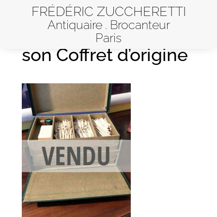
FRÉDÉRIC ZUCCHERETTI
Antiquaire . Brocanteur
Jeu de Majong dans
Paris
son Coffret d’origine