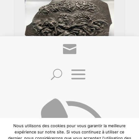
Fragment de Bas Relief en Étain
Représentant l’Enfer et le Paradis
Nous utilisons des cookies pour vous garantir la meilleure
©2021 Frédéric Zuccheretti –
Politique de confidentialité
–
Conditions
expérience sur notre site. Si vous continuez à utiliser ce
générales de vente
–
Mentions Légales
– Création:
CREAWEBSITE
– Ce site est
dernier, nous considérerons que vous acceptez l'utilisation des