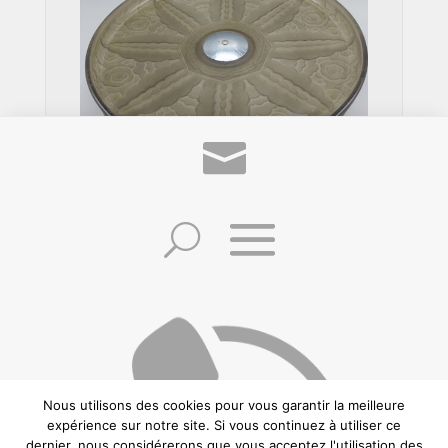
Coupe Art Déco en Verre Moulé sur
Pied Chromé
Nous utilisons des cookies pour vous garantir la meilleure
©2021 Frédéric Zuccheretti –
Politique de confidentialité
–
Conditions
expérience sur notre site. Si vous continuez à utiliser ce
générales de vente
–
Mentions Légales
– Création:
CREAWEBSITE
– Ce site est
dernier, nous considérerons que vous acceptez l'utilisation des